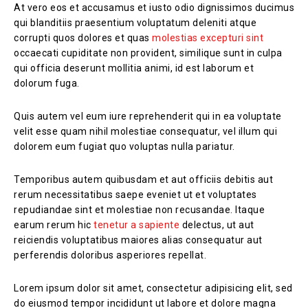
At vero eos et accusamus et iusto odio dignissimos ducimus
qui blanditiis praesentium voluptatum deleniti atque
corrupti quos dolores et quas
molestias excepturi sint
occaecati cupiditate non provident, similique sunt in culpa
qui officia deserunt mollitia animi, id est laborum et
dolorum fuga.
Quis autem vel eum iure reprehenderit qui in ea voluptate
velit esse quam nihil molestiae consequatur, vel illum qui
dolorem eum fugiat quo voluptas nulla pariatur.
Temporibus autem quibusdam et aut officiis debitis aut
rerum necessitatibus saepe eveniet ut et voluptates
repudiandae sint et molestiae non recusandae. Itaque
earum rerum hic
tenetur a sapiente
delectus, ut aut
reiciendis voluptatibus maiores alias consequatur aut
perferendis doloribus asperiores repellat.
Lorem ipsum dolor sit amet, consectetur adipisicing elit, sed
do eiusmod tempor incididunt ut labore et dolore magna