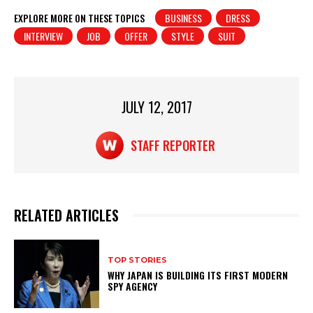
at
c
t
ar
EXPLORE MORE ON THESE TOPICS
BUSINESS
DRESS
INTERVIEW
JOB
OFFER
STYLE
SUIT
s
e
e
A
b
p
o
p
o
JULY 12, 2017
k
STAFF REPORTER
RELATED ARTICLES
TOP STORIES
WHY JAPAN IS BUILDING ITS FIRST MODERN
SPY AGENCY