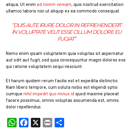
aliqua. Ut enim
ad minim veniam
, quis nostrud exercitation
ullamco laboris nisi ut aliquip ex ea commodo consequat.
“DUIS AUTE IRURE DOLOR IN REPREHENDERIT
IN VOLUPTATE VELIT ESSE CILLUM DOLORE EU
FUGIAT”
Nemo enim ipsam voluptatem quia voluptas sit aspernatur
aut odit aut fugit, sed quia consequuntur magni dolores eos
qui ratione voluptatem sequi nesciunt.
Et harum quidem rerum facilis est et expedita distinctio.
Nam libero tempore, cum soluta nobis est eligendi optio
cumque
nihil impedit quo minus id
quod maxime placeat
facere possimus, omnis voluptas assumenda est, omnis
dolor repellendus.
W
F
X
Pr
S
h
a
in
h