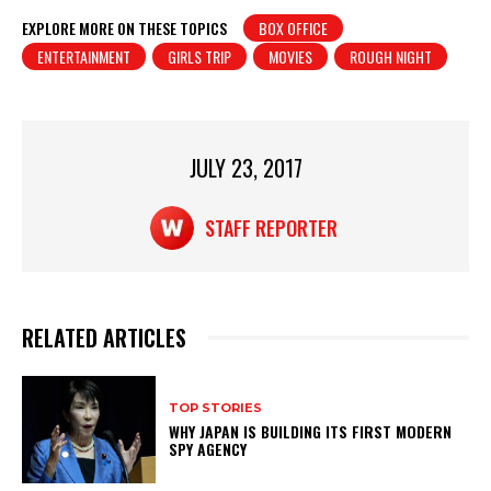
at
c
t
ar
EXPLORE MORE ON THESE TOPICS
BOX OFFICE
ENTERTAINMENT
GIRLS TRIP
MOVIES
ROUGH NIGHT
s
e
e
A
b
p
o
p
o
JULY 23, 2017
k
STAFF REPORTER
RELATED ARTICLES
TOP STORIES
WHY JAPAN IS BUILDING ITS FIRST MODERN
SPY AGENCY