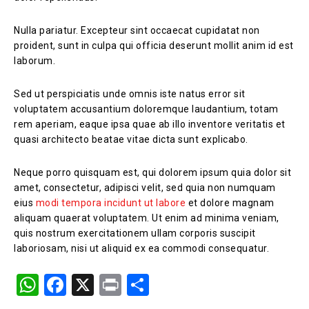
Nulla pariatur. Excepteur sint occaecat cupidatat non
proident, sunt in culpa qui officia deserunt mollit anim id est
laborum.
Sed ut perspiciatis unde omnis iste natus error sit
voluptatem accusantium doloremque laudantium, totam
rem aperiam, eaque ipsa quae ab illo inventore veritatis et
quasi architecto beatae vitae dicta sunt explicabo.
Neque porro quisquam est, qui dolorem ipsum quia dolor sit
amet, consectetur, adipisci velit, sed quia non numquam
eius
modi tempora incidunt ut labore
et dolore magnam
aliquam quaerat voluptatem. Ut enim ad minima veniam,
quis nostrum exercitationem ullam corporis suscipit
laboriosam, nisi ut aliquid ex ea commodi consequatur.
W
F
X
Pr
S
h
a
in
h