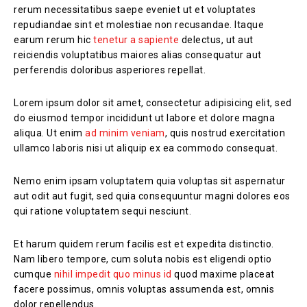
rerum necessitatibus saepe eveniet ut et voluptates
repudiandae sint et molestiae non recusandae. Itaque
earum rerum hic
tenetur a sapiente
delectus, ut aut
reiciendis voluptatibus maiores alias consequatur aut
perferendis doloribus asperiores repellat.
Lorem ipsum dolor sit amet, consectetur adipisicing elit, sed
do eiusmod tempor incididunt ut labore et dolore magna
aliqua. Ut enim
ad minim veniam
, quis nostrud exercitation
ullamco laboris nisi ut aliquip ex ea commodo consequat.
Nemo enim ipsam voluptatem quia voluptas sit aspernatur
aut odit aut fugit, sed quia consequuntur magni dolores eos
qui ratione voluptatem sequi nesciunt.
Et harum quidem rerum facilis est et expedita distinctio.
Nam libero tempore, cum soluta nobis est eligendi optio
cumque
nihil impedit quo minus id
quod maxime placeat
facere possimus, omnis voluptas assumenda est, omnis
dolor repellendus.